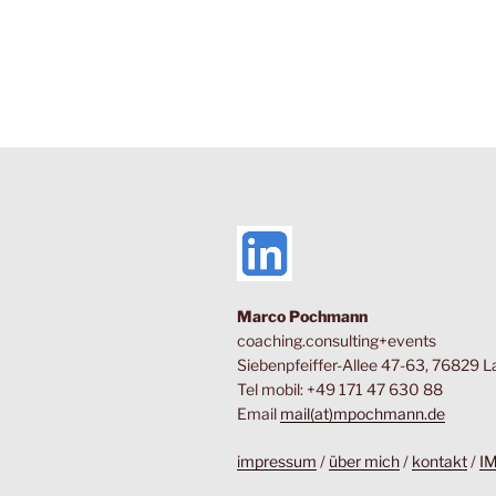
Marco Pochmann
coaching.consulting+events
Siebenpfeiffer-Allee 47-63, 76829 
Tel mobil: +49 171 47 630 88
Email
mail(at)mpochmann.de
impressum
/
über mich
/
kontakt
/
I