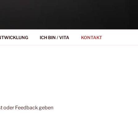
S
NTWICKLUNG
ICH BIN / VITA
KONTAKT
igst oder Feedback geben